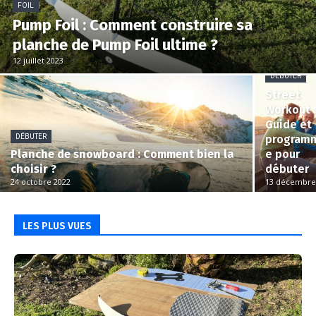
FOIL
Pump Foil : Comment construire sa
planche de Pump Foil ultime ?
12 juillet 2023
DÉBUTER
Street
Workout 
Guide et
DÉBUTER
program
Planche de snowboard : Comment bien la
e pour
choisir ?
débuter
24 octobre 2022
13 décembre
LES PLUS VUES