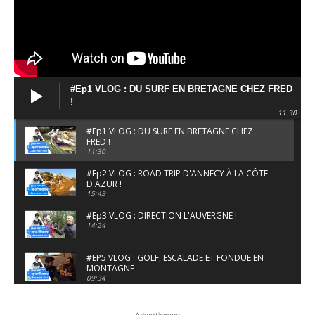
#Ep1 VLOG : DU SURF EN BRETAGNE CHEZ FRED
!
11:30
#Ep1 VLOG : DU SURF EN BRETAGNE CHEZ
FRED !
11:30
#Ep2 VLOG : ROAD TRIP D'ANNECY À LA CÔTE
D'AZUR !
15:43
#Ep3 VLOG : DIRECTION L'AUVERGNE !
14:24
#EP5 VLOG : GOLF, ESCALADE ET FONDUE EN
MONTAGNE
09:34
#EP6 VLOG : SKI & RANDONNÉE DANS LES
ALPES
- Advertisment -