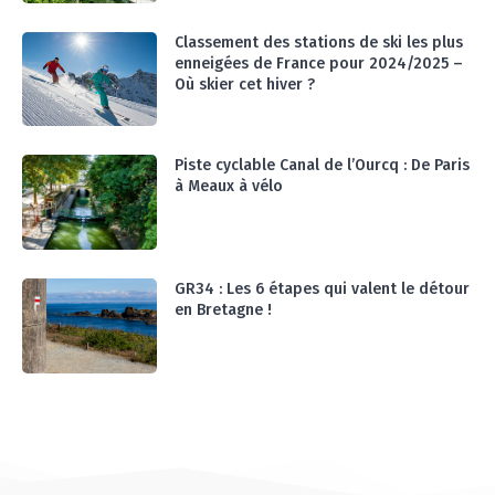
#Ep14 VLOG : TEAM BUILDING DANS LES
LANDES
Classement des stations de ski les plus
04:30
enneigées de France pour 2024/2025 –
#EP15 VLOG : DÉCOUVERTE DU VENTOUX AVEC
Où skier cet hiver ?
ON PISTE !
07:25
Piste cyclable Canal de l’Ourcq : De Paris
à Meaux à vélo
GR34 : Les 6 étapes qui valent le détour
en Bretagne !