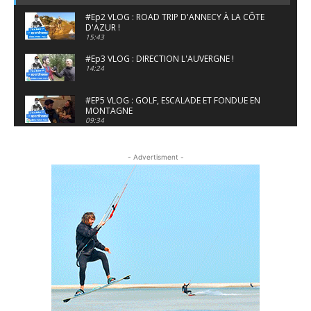
#Ep2 VLOG : ROAD TRIP D'ANNECY À LA CÔTE
D'AZUR !
15:43
#Ep3 VLOG : DIRECTION L'AUVERGNE !
14:24
#EP5 VLOG : GOLF, ESCALADE ET FONDUE EN
MONTAGNE
09:34
#EP6 VLOG : SKI & RANDONNÉE DANS LES
ALPES
- Advertisment -
06:41
#EP7 VLOG : DE LA RAQUETTE EN PLEIN MILIEU
DU BEAUFORTAIN
04:09
#Ep8 VLOG : DÉCOUVERTE DU VERCORS ET DU
BASSIN GRENOBLOIS !
09:04
#Ep9 VLOG : UN SPORTIHOME CHEZ
SPORTIHOME !
07:21
#Ep10 VLOG : UN SEJOUR SPORTIF PROCHE DE