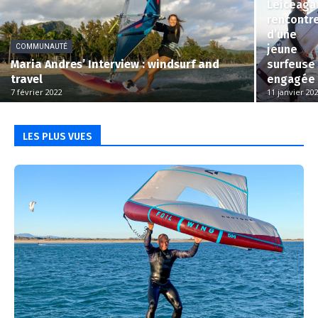
Leiceaga 
rencontr
d’une
COMMUNAUTÉ
jeune
Maria Andres’ Interview : windsurf and
surfeuse
travel
engagée
7 février 2022
11 janvier 20
LES PLUS VUES