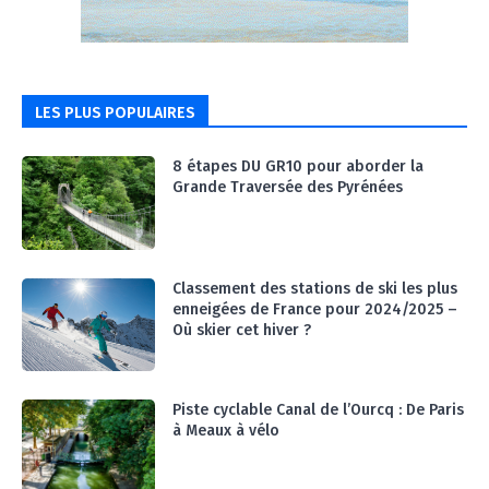
PARIS !
07:37
#Ep11 VLOG : SÉJOUR AU BORD DE LA SAÔNE
ET AU LAC D’AIGUEBELETTE
05:55
LES PLUS POPULAIRES
#Ep12 VLOG : ANNECY, ENTRE LAC ET
MONTAGNE
06:26
8 étapes DU GR10 pour aborder la
Grande Traversée des Pyrénées
#Ep13 VLOG : DIRECTION LES LANDES POUR
UN SÉJOUR SPORT & NATURE
07:19
#Ep14 VLOG : TEAM BUILDING DANS LES
LANDES
Classement des stations de ski les plus
04:30
enneigées de France pour 2024/2025 –
#EP15 VLOG : DÉCOUVERTE DU VENTOUX AVEC
Où skier cet hiver ?
ON PISTE !
07:25
Piste cyclable Canal de l’Ourcq : De Paris
à Meaux à vélo